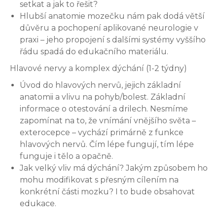
setkat a jak to řešit?
Hlubší anatomie mozečku nám pak dodá větší
důvěru a pochopení aplikované neurologie v
praxi – jeho propojení s dalšími systémy vyššího
řádu spadá do edukačního materiálu.
Hlavové nervy a komplex dýchání (1-2 týdny)
Úvod do hlavových nervů, jejich základní
anatomii a vlivu na pohyb/bolest. Základní
informace o otestování a drilech. Nesmíme
zapomínat na to, že vnímání vnějšího světa –
exterocepce – vychází primárně z funkce
hlavových nervů. Čím lépe fungují, tím lépe
funguje i tělo a opačně.
Jak velký vliv má dýchání? Jakým způsobem ho
mohu modifikovat s přesným cílením na
konkrétní části mozku? I to bude obsahovat
edukace.