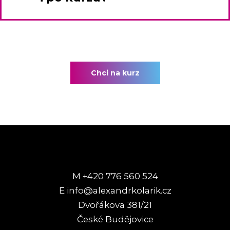
Chci na kurz
M +420 776 560 524
E info@alexandrkolarik.cz
Dvořákova 381/21
České Budějovice