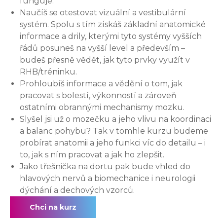
funguje.
Naučíš se otestovat vizuální a vestibulární
systém. Spolu s tím získáš základní anatomické
informace a drily, kterými tyto systémy vyšších
řádů posuneš na vyšší level a především –
budeš přesně vědět, jak tyto prvky využít v
RHB/tréninku.
Prohloubíš informace a vědění o tom, jak
pracovat s bolestí, výkonností a zároveň
ostatními obrannými mechanismy mozku.
Slyšel jsi už o mozečku a jeho vlivu na koordinaci
a balanc pohybu? Tak v tomhle kurzu budeme
probírat anatomii a jeho funkci víc do detailu – i
to, jak s ním pracovat a jak ho zlepšit.
Jako třešnička na dortu pak bude vhled do
hlavových nervů a biomechanice i neurologii
dýchání a dechových vzorců.
Chci na kurz