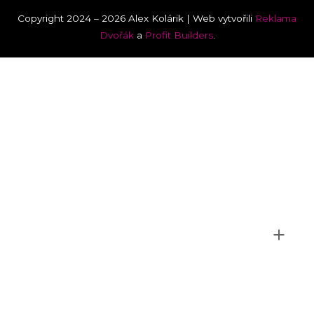
Copyright 2024 – 2026 Alex Kolárik | Web vytvořili
Reklama
Dvořák
a
Profit Builders
.